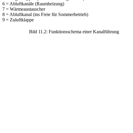
6 = Abluftkanäle (Raumheizung)
7 = Wärmeaustauscher
8 = Abluftkanal (ins Freie für Sommerbetrieb)
9 = Zuluftklappe
Bild 11.2: Funktionsschema einer Kanalführung